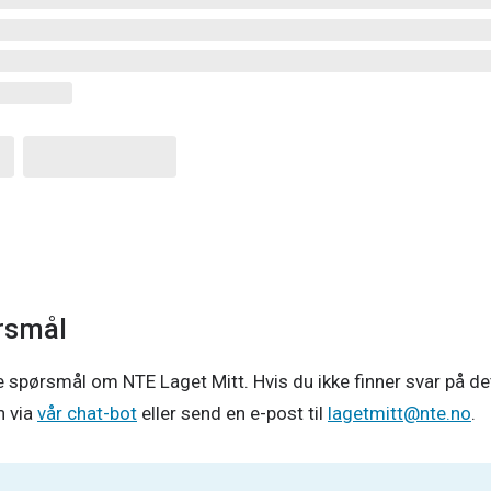
ørsmål
te spørsmål om NTE Laget Mitt. Hvis du ikke finner svar på det
 via
vår chat-bot
eller send en e-post til
lagetmitt@nte.no
.