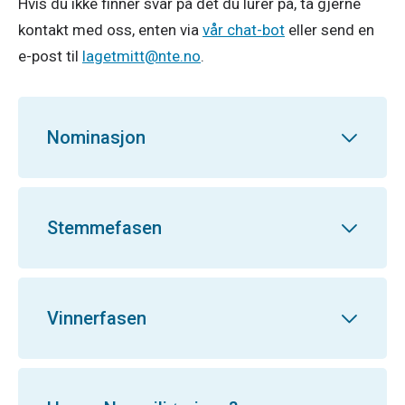
Hvis du ikke finner svar på det du lurer på, ta gjerne
kontakt med oss, enten via
vår chat-bot
eller send en
e-post til
lagetmitt@nte.no
.
Nominasjon
Hvordan melder vi på laget
Stemmefasen
vårt?
I perioden 15. april kl. 09.00 - 21. april
Hvordan fungerer
Vinnerfasen
kl. 09.00 kan du foreslå kandidater til
Hvem registrerer laget, og
stemmegivningen?
NTE Laget Mitt. Alle kandidater som
hvilken informasjon må vi
oppfyller følgende krav får bli med i
sende inn?
Det er mulig å avgi stemme mellom
Når får vi vite om vi har
avstemningsrunden: