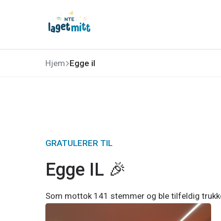
Hjem
Egge il
GRATULERER TIL
Egge IL 🎉
Som
mottok 141 stemmer og ble tilfeldig trukk