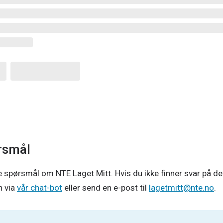
ørsmål
te spørsmål om NTE Laget Mitt. Hvis du ikke finner svar på det
 via
vår chat-bot
eller send en e-post til
lagetmitt@nte.no
.